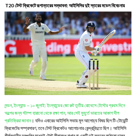
T20 টেস্ট ক্রিকেটে রূপান্তরের সম্ভাবনা: আইসিসির দুই স্তরের মডেল বিবেচনায়
লন্ডন, ইংল্যান্ড – ১০ জুলাই: ইংল্যান্ডের জো রুট তৃতীয় রোথেসে টেস্টের প্রথম দিনে
অল্পের জন্য স্টাম্প হারানো থেকে রক্ষা পান, আর সেই মুহূর্তে ভারতের আকাশ দীপ
প্রতিক্রিয়া জানান
। যদিও এবারের আইসিসি সভায় মূল আলোচ্য বিষয় ছিল টি-টোয়েন্টি
ক্রিকেটের সম্প্রসারণ, তবে টেস্ট ক্রিকেটও আলোচনার কেন্দ্রবিন্দুতে ছিল। আইসিসি
শীর্ষস্থানীয় দলগুলির মধ্যেই টেস্ট সীমাবদ্ধ রাখার বা একটি দুই স্তরের কাঠামো চালুর