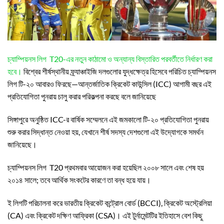
চ্যাম্পিয়নস লিগ T20-এর নতুন কাঠামো ও অন্যান্য বিস্তারিত পরবর্তীতে নির্ধারণ করা
হবে।
বিশ্বের শীর্ষস্থানীয় ফ্র্যাঞ্চাইজি দলগুলোর যুদ্ধক্ষেত্র হিসেবে পরিচিত চ্যাম্পিয়নস
লিগ টি-২০ আবারও ফিরছে—আন্তর্জাতিক ক্রিকেট কাউন্সিল (ICC) আগামী বছর এই
প্রতিযোগিতা পুনরায় চালু করার পরিকল্পনা করছে বলে জানিয়েছে
সিঙ্গাপুরে অনুষ্ঠিত ICC-র বার্ষিক সম্মেলনে এই জমকালো টি-২০ প্রতিযোগিতা পুনরায়
শুরু করার সিদ্ধান্ত নেওয়া হয়, যেখানে শীর্ষ সদস্য দেশগুলো এই উদ্যোগকে সমর্থন
জানিয়েছে।
চ্যাম্পিয়নস লিগ T20 প্রথমবার আয়োজন করা হয়েছিল ২০০৮ সালে এবং শেষ হয়
২০১৪ সালে; তবে আর্থিক সংকটের কারণে তা বন্ধ হয়ে যায়।
ই লিগটি পরিচালনা করে ভারতীয় ক্রিকেট কন্ট্রোল বোর্ড (BCCI), ক্রিকেট অস্ট্রেলিয়া
(CA) এবং ক্রিকেট দক্ষিণ আফ্রিকা (CSA)। এই টুর্নামেন্টটির ইতিহাসে বেশ কিছু